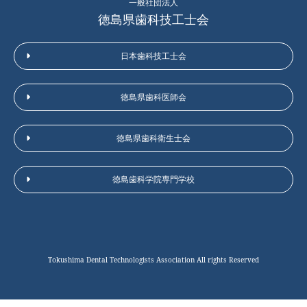
ビ
一般社団法人
徳島県歯科技工士会
ゲ
ー
日本歯科技工士会
シ
ョ
徳島県歯科医師会
ン
徳島県歯科衛生士会
徳島⻭科学院専門学校
TOP
Tokushima Dental Technologists Association All rights Reserved
法人概要
役員紹介