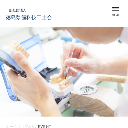
Skip
一般社団法人
to
MENU
徳島県歯科技工士会
content
ホーム
/
NEWS
/
EVENT