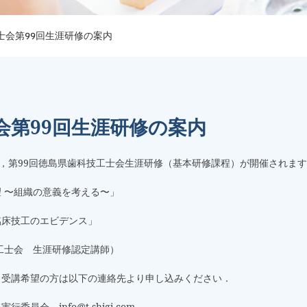
士会第99回生涯研修の案内
会第99回生涯研修の案内
で，第99回徳島県歯科技工士会生涯研修（基本研修課程）が開催されま
 〜組織の意義を考える〜」
床技工のエビデンス」
工士会 生涯研修認定講師）
，受講希望の方は以下の連絡先より申し込みください．
会 info@t-shigi.com