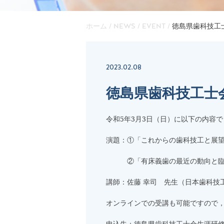
ホーム
/
NEWS
/
EVENT
/
徳島県歯科技工
2023.02.08
徳島県歯科技工士
令和5年3月3日（日）に以下の内容
演題：①「これからの歯科技工と展望
②「有床義歯の最近の動向と臨
講師：佐藤 幸司 先生（日本歯科技
オンラインでの受講も可能ですので
申込先：徳島県歯科技工士会生涯研修実行委員